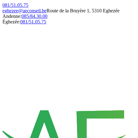
081/51.05.75
eghezee@aeconseil.be
Route de la Bruyère 1, 5310 Eghezée
Andenne:
085/84.30.00
Éghezée:
081/51.05.75