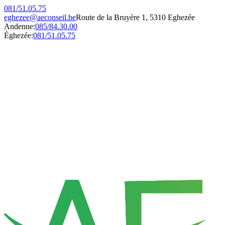
081/51.05.75
eghezee@aeconseil.be
Route de la Bruyère 1, 5310 Eghezée
Andenne:
085/84.30.00
Éghezée:
081/51.05.75