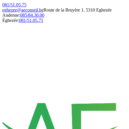
081/51.05.75
eghezee@aeconseil.be
Route de la Bruyère 1, 5310 Eghezée
Andenne:
085/84.30.00
Éghezée:
081/51.05.75