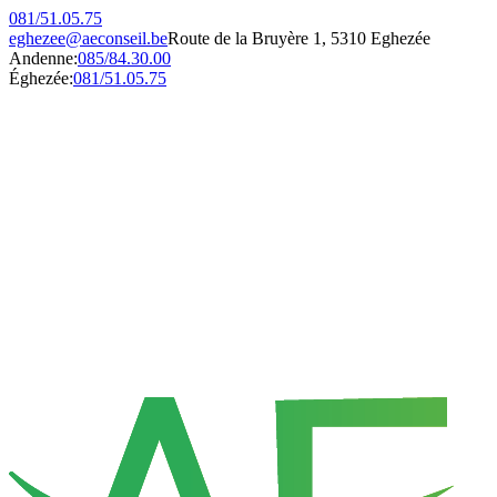
081/51.05.75
eghezee@aeconseil.be
Route de la Bruyère 1, 5310 Eghezée
Andenne:
085/84.30.00
Éghezée:
081/51.05.75