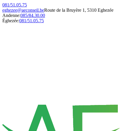
081/51.05.75
eghezee@aeconseil.be
Route de la Bruyère 1, 5310 Eghezée
Andenne:
085/84.30.00
Éghezée:
081/51.05.75